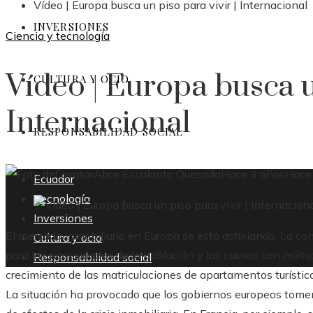
Vídeo | Europa busca un piso para vivir | Internacional
INVERSIONES
Ciencia y tecnología
Vídeo | Europa busca un
CULTURA Y OCIO
Internacional
RESPONSABILIDAD SOCIAL
Alice Escalante Quesada
Hace 3 años
Hace
Ecuador
Tecnología
Inversiones
El mercado inmobiliario en Europa se está asfixiando. La co
Cultura y ocio
para las necesidades de la población y las causas son múltipl
Responsabilidad social
crecimiento de las matriculaciones de apartamentos turístico
La situación ha provocado que los gobiernos europeos tomen