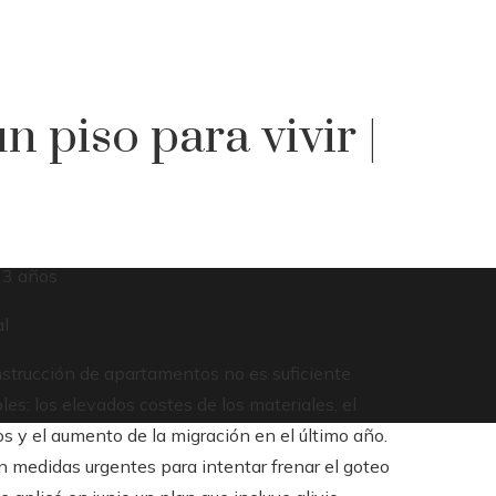
 piso para vivir |
 3 años
nstrucción de apartamentos no es suficiente
es: los elevados costes de los materiales, el
s y el aumento de la migración en el último año.
 medidas urgentes para intentar frenar el goteo