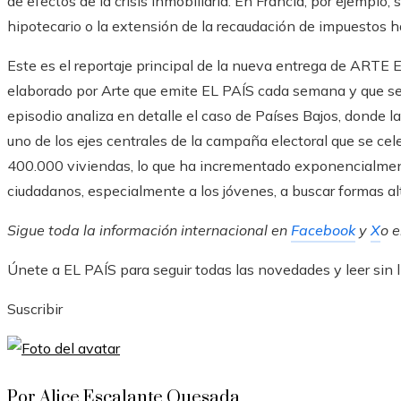
de efectos de la crisis inmobiliaria. En Francia, por ejemplo, 
hipotecario o la extensión de la recaudación de impuestos 
Este es el reportaje principal de la nueva entrega de ARTE
elaborado por Arte que emite EL PAÍS cada semana y que se p
episodio analiza en detalle el caso de Países Bajos, donde l
uno de los ejes centrales de la campaña electoral que se ce
400.000 viviendas, lo que ha incrementado exponencialmente 
ciudadanos, especialmente a los jóvenes, a buscar formas alt
Sigue toda la información internacional en
Facebook
y
X
o 
Únete a EL PAÍS para seguir todas las novedades y leer sin l
Suscribir
Por Alice Escalante Quesada