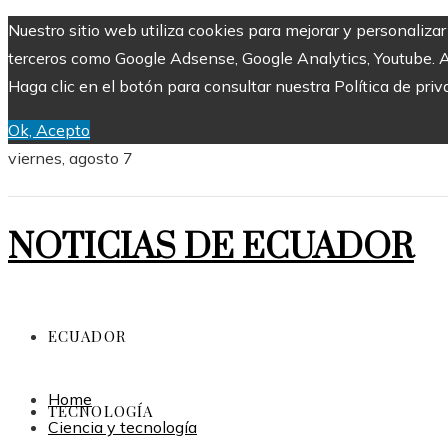
Nuestro sitio web utiliza cookies para mejorar y personaliza
terceros como Google Adsense, Google Analytics, Youtube. Al 
Haga clic en el botón para consultar nuestra Política de priv
Ok, Acepto
viernes, agosto 7
NOTICIAS DE ECUADOR
ECUADOR
Home
TECNOLOGÍA
Ciencia y tecnología