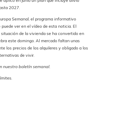
se aplicó en junio un plan que incluye alivio
hasta 2027.
 Europa Semanal, el programa informativo
uede ver en el vídeo de esta noticia. El
a situación de la vivienda se ha convertido en
lebra este domingo. Al mercado faltan unas
los precios de los alquileres y obligado a los
ernativas de vivir.
en
nuestro boletín semanal
.
ímites.