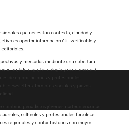
sionales que necesitan contexto, claridad y
jetivo es aportar información útil, verificable y
 editoriales.
spectivas y mercados mediante una cobertura
novación, liderazgo, tecnología y economía, así
nes de organizaciones y profesionales.
b, newsletters, formatos sociales y piezas
alidad.
ue combina periodistas jóvenes norteamericanos
cionales, culturales y profesionales fortalece
es regionales y contar historias con mayor