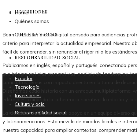
INVERSIONES
Home
Quiénes somos
Beam Jive es un medio digital pensado para audiencias profe
CULTURA Y OCIO
criterio para interpretar la actualidad empresarial. Nuestro ob
fácil de comprender, sin renunciar al rigor ni a los estándares
RESPONSABILIDAD SOCIAL
Publicamos en inglés, español y portugués, conectando per
que integra noticias corporativas, análisis de tendencias, in
Ecuador
como otros temas con impacto directo en la toma de decisio
Tecnología
Diseñamos cada historia con un enfoque multiplataforma: we
Inversiones
editoriales, cuidando la coherencia narrativa, la edición y la c
Cultura y ocio
Responsabilidad social
La identidad de Beam Jive se apoya en un equipo diverso q
y latinoamericanos. Esta mezcla de miradas locales e interna
nuestra capacidad para ampliar contextos, comprender matic