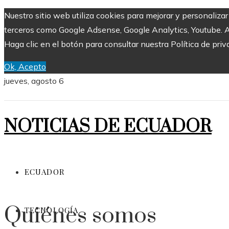
Nuestro sitio web utiliza cookies para mejorar y personaliza
terceros como Google Adsense, Google Analytics, Youtube. Al 
Haga clic en el botón para consultar nuestra Política de priv
Ok, Acepto
jueves, agosto 6
NOTICIAS DE ECUADOR
ECUADOR
Quiénes somos
TECNOLOGÍA