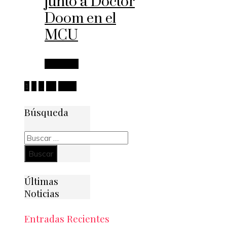
junto a Doctor
Doom en el
MCU
Leer más
Paginación
1
2
…
24
Next
de
Búsqueda
entradas
Buscar:
Últimas
Noticias
Entradas Recientes