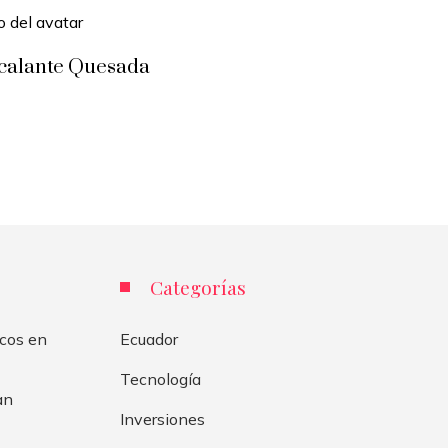
scalante Quesada
Categorías
icos en
Ecuador
Tecnología
an
Inversiones