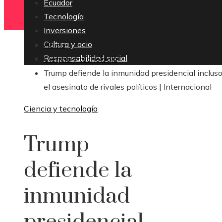
Ecuador
Tecnología
Inversiones
Cultura y ocio
Home
Responsabilidad social
Ciencia y tecnología
Trump defiende la inmunidad presidencial incluso
el asesinato de rivales políticos | Internacional
Ciencia y tecnología
Trump
defiende la
inmunidad