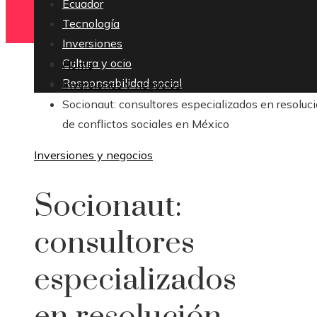
Ecuador
Tecnología
Inversiones
Cultura y ocio
Home
Responsabilidad social
Inversiones y negocios
Socionaut: consultores especializados en resoluc
de conflictos sociales en México
Inversiones y negocios
Socionaut:
consultores
especializados