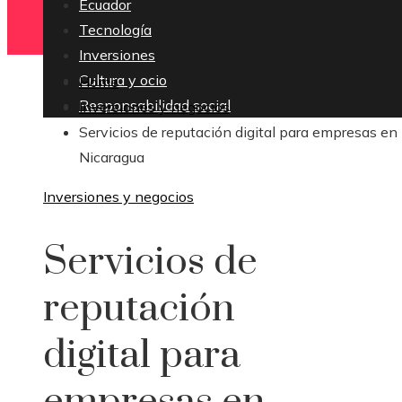
Ecuador
Tecnología
Inversiones
Cultura y ocio
Home
Responsabilidad social
Inversiones y negocios
Servicios de reputación digital para empresas en
Nicaragua
Inversiones y negocios
Servicios de
reputación
digital para