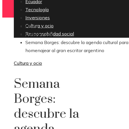
Ecuador
Tecnología
Inversiones
Cultura y ocio
Home
Responsabilidad social
Cultura y ocio
Semana Borges: descubre la agenda cultural para
homenajear al gran escritor argentino
Cultura y ocio
Semana
Borges:
descubre la