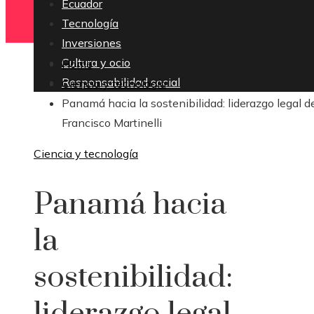
Ecuador
Tecnología
Inversiones
Cultura y ocio
Home
Responsabilidad social
Ciencia y tecnología
Panamá hacia la sostenibilidad: liderazgo legal d
Francisco Martinelli
Ciencia y tecnología
Panamá hacia
la
sostenibilidad: