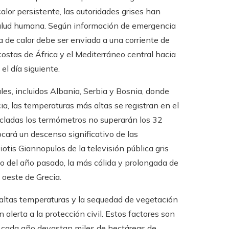
alor persistente, las autoridades grises han
 salud humana. Según información de emergencia
a de calor debe ser enviada a una corriente de
costas de África y el Mediterráneo central hacia
el día siguiente.
les, incluidos Albania, Serbia y Bosnia, donde
a, las temperaturas más altas se registran en el
 Cícladas los termómetros no superarán los 32
cará un descenso significativo de las
tis Giannopulos de la televisión pública gris
io del año pasado, la más cálida y prolongada de
 oeste de Grecia.
 altas temperaturas y la sequedad de vegetación
alerta a la protección civil. Estos factores son
ue cada año devastan miles de hectáreas de