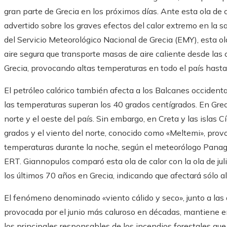
gran parte de Grecia en los próximos días. Ante esta ola de c
advertido sobre los graves efectos del calor extremo en la
del Servicio Meteorológico Nacional de Grecia (EMY), esta ol
aire segura que transporte masas de aire caliente desde las 
Grecia, provocando altas temperaturas en todo el país hasta 
El petróleo calórico también afecta a los Balcanes occidenta
las temperaturas superan los 40 grados centígrados. En Greci
norte y el oeste del país. Sin embargo, en Creta y las islas
grados y el viento del norte, conocido como «Meltemi», provo
temperaturas durante la noche, según el meteorólogo Panagio
ERT. Giannopulos comparó esta ola de calor con la ola de jul
los últimos 70 años en Grecia, indicando que afectará sólo al
El fenómeno denominado «viento cálido y seco», junto a las
provocada por el junio más caluroso en décadas, mantiene en 
los principales responsables de los incendios forestales q