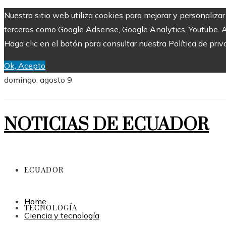
Nuestro sitio web utiliza cookies para mejorar y personaliza
terceros como Google Adsense, Google Analytics, Youtube. Al 
Haga clic en el botón para consultar nuestra Política de priv
Ok, Acepto
domingo, agosto 9
NOTICIAS DE ECUADOR
ECUADOR
Home
TECNOLOGÍA
Ciencia y tecnología