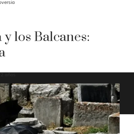
oversia
 y los Balcanes:
a
 2 años