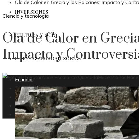
Ola de Calor en Grecia y los Balcanes: Impacto y Contr
INVERSIONES
Ciencia y tecnología
Ola de Calor en Grecia
CULTURA Y OCIO
Impacto y Controversi
RESPONSABILIDAD SOCIAL
Alice Escalante Quesada
Hace 2 años
Hace
Ecuador
Tecnología
Inversiones
Cultura y ocio
Responsabilidad social