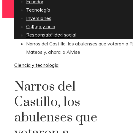
Ecuador
Tecnología
Inversiones
Cultura y ocio
Home
Responsabilidad social
Ciencia y tecnología
Narros del Castillo, los abulenses que votaron a R
Mateos y, ahora, a Alvise
Ciencia y tecnología
Narros del
Castillo, los
abulenses que