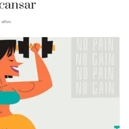
scansar
 años