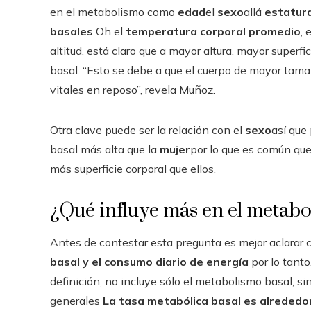
en el metabolismo como
edad
el
sexo
allá
estatur
basales
Oh el
temperatura corporal promedio
,
altitud, está claro que a mayor altura, mayor superf
basal. “Esto se debe a que el cuerpo de mayor tam
vitales en reposo”, revela Muñoz.
Otra clave puede ser la relación con el
sexo
así que
basal más alta que la
mujer
por lo que es común qu
más superficie corporal que ellos.
¿Qué influye más en el metab
Antes de contestar esta pregunta es mejor aclarar c
basal y el consumo diario de energía
por lo tanto
definición, no incluye sólo el metabolismo basal, s
generales
La tasa metabólica basal es alrededor