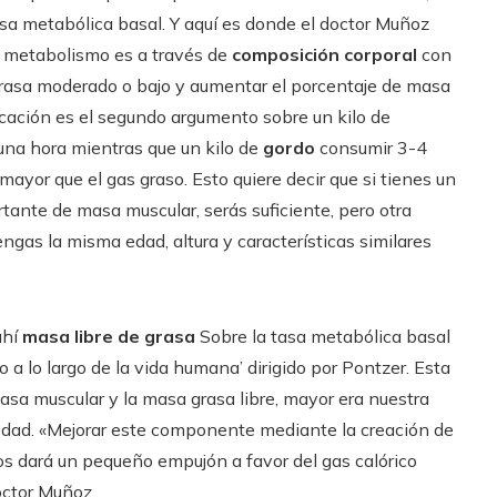
tasa metabólica basal. Y aquí es donde el doctor Muñoz
el metabolismo es a través de
composición corporal
con
grasa moderado o bajo y aumentar el porcentaje de masa
icación es el segundo argumento sobre un kilo de
una hora mientras que un kilo de
gordo
consumir 3-4
mayor que el gas graso. Esto quiere decir que si tienes un
ante de masa muscular, serás suficiente, pero otra
as la misma edad, altura y características similares
ahí
masa libre de grasa
Sobre la tasa metabólica basal
o a lo largo de la vida humana’ dirigido por Pontzer. Esta
asa muscular y la masa grasa libre, mayor era nuestra
edad. «Mejorar este componente mediante la creación de
os dará un pequeño empujón a favor del gas calórico
octor Muñoz.