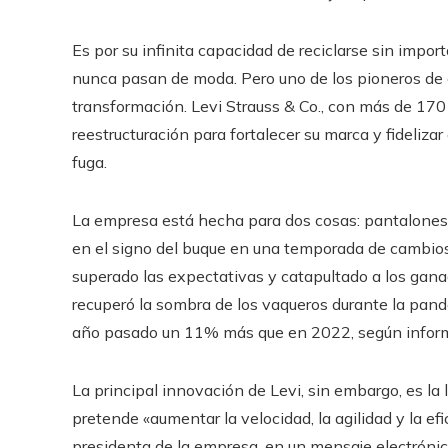
Es por su infinita capacidad de reciclarse sin impor
nunca pasan de moda. Pero uno de los pioneros de 
transformación. Levi Strauss & Co., con más de 170
reestructuración para fortalecer su marca y fideliz
fuga.
La empresa está hecha para dos cosas: pantalones
en el signo del buque en una temporada de cambios.
superado las expectativas y catapultado a los gan
recuperó la sombra de los vaqueros durante la pan
año pasado un 11% más que en 2022, según informa
La principal innovación de Levi, sin embargo, es la l
pretende «aumentar la velocidad, la agilidad y la ef
presidenta de la empresa, en un mensaje electrónic