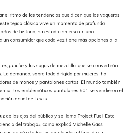
tar el ritmo de las tendencias que dicen que los vaqueros
este tejido clásico vive un momento de profunda
 años de historia, ha estado inmersa en una
ar a un consumidor que cada vez tiene más opciones a la
.
enganche
y las sogas de mezclilla, que se convertirán
 La demanda, sobre todo dirigida por mujeres, ha
adores de monos y pantalones cortos. El mundo también
demia. Los emblemáticos pantalones 501 se vendieron el
ción anual de Levi’s.
uz de los ojos del público y se llama Project Fuel. Esto
iciencia del trabajo», como explicó Michelle Gass,
o que envió a todos los empleados al final de su