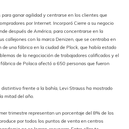
para ganar agilidad y centrarse en los clientes que
ompradores por Internet. Incorporó Cierre a su negocio
nde después de América, para concentrarse en la
us callejones con la marca Denizen, que se centraba en
n de una fábrica en la ciudad de Plock, que había estado
lemas de la negociación de trabajadores calificados y el
a fábrica de Polaca afectó a 650 personas que fueron
distintivo frente a la bahía, Levi Strauss ha mostrado
da mitad del año.
mer trimestre representan un porcentaje del 8% de los
 produce por todos los puntos de venta en centros
pandemia no se logran. recuperar. Entre ellas te