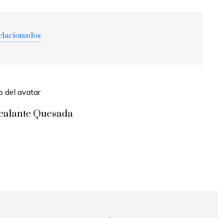
elacionados
scalante Quesada