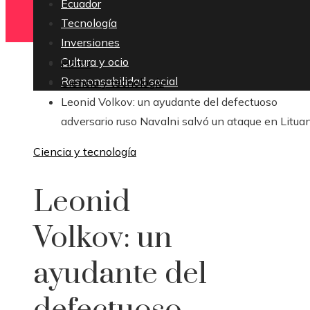
Ecuador
Tecnología
Inversiones
Cultura y ocio
Home
Responsabilidad social
Ciencia y tecnología
Leonid Volkov: un ayudante del defectuoso
adversario ruso Navalni salvó un ataque en Litua
Ciencia y tecnología
Leonid
Volkov: un
ayudante del