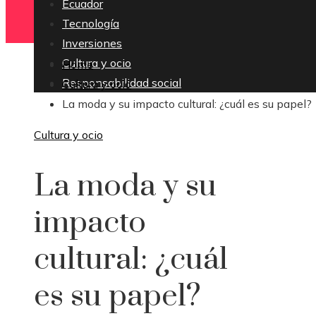
Ecuador
Tecnología
Inversiones
Cultura y ocio
Home
Responsabilidad social
Cultura y ocio
La moda y su impacto cultural: ¿cuál es su papel?
Cultura y ocio
La moda y su
impacto
cultural: ¿cuál
es su papel?