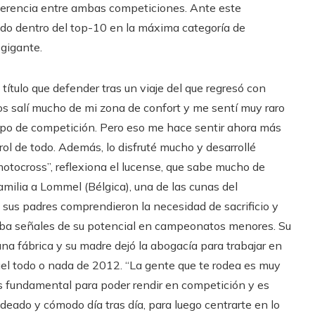
diferencia entre ambas competiciones. Ante este
o dentro del top-10 en la máxima categoría de
gigante.
título que defender tras un viaje del que regresó con
os salí mucho de mi zona de confort y me sentí muy raro
tipo de competición. Pero eso me hace sentir ahora más
ol de todo. Además, lo disfruté mucho y desarrollé
motocross”, reflexiona el lucense, que sabe mucho de
milia a Lommel (Bélgica), una de las cunas del
sus padres comprendieron la necesidad de sacrificio y
 daba señales de su potencial en campeonatos menores. Su
una fábrica y su madre dejó la abogacía para trabajar en
quel todo o nada de 2012. “La gente que te rodea es muy
es fundamental para poder rendir en competición y es
odeado y cómodo día tras día, para luego centrarte en lo