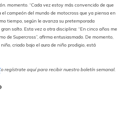
ión. momento. “Cada vez estoy más convencido de que
ona el campeón del mundo de motocross que ya piensa en
 mismo tiempo, según le avanza su pretemporada
gran salto. Esta vez a otra disciplina: “En cinco años me
omo de Supercross”, afirma entusiasmado. De momento,
iño, criado bajo el aura de niño prodigio, está
X
o regístrate aquí para recibir
nuestro boletín semanal
.
o