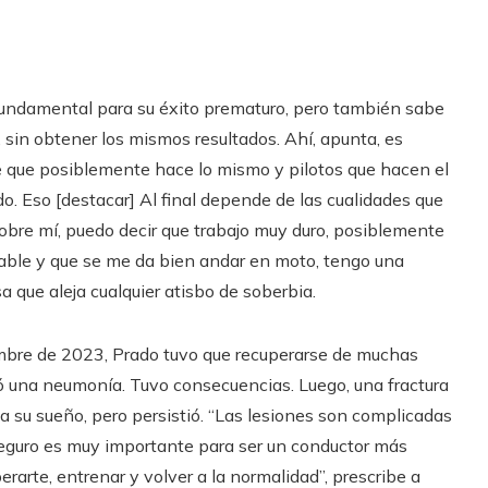
e fundamental para su éxito prematuro, pero también sabe
sin obtener los mismos resultados. Ahí, apunta, es
e que posiblemente hace lo mismo y pilotos que hacen el
o. Eso [destacar] Al final depende de las cualidades que
Sobre mí, puedo decir que trabajo muy duro, posiblemente
rable y que se me da bien andar en moto, tengo una
 que aleja cualquier atisbo de soberbia.
embre de 2023, Prado tuvo que recuperarse de muchas
ió una neumonía. Tuvo consecuencias. Luego, una fractura
a su sueño, pero persistió. “Las lesiones son complicadas
 seguro es muy importante para ser un conductor más
erarte, entrenar y volver a la normalidad”, prescribe a