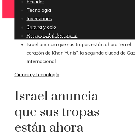
Ecuador
Tecnología
Inversiones
Cultura y ocio
Home
Responsabilidad social
Ciencia y tecnología
Israel anuncia que sus tropas están ahora “en el
corazón de Khan Yunis”, la segunda ciudad de Gaz
Internacional
Ciencia y tecnología
Israel anuncia
que sus tropas
están ahora