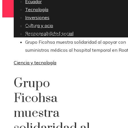
Ecuador
Tecnología
Inversiones
Cultura y ocio
Home
Responsabilidad social
Ciencia y tecnología
Grupo Ficohsa muestra solidaridad al apoyar con
suministros médicos al hospital temporal en Roa
Ciencia y tecnología
Grupo
Ficohsa
muestra