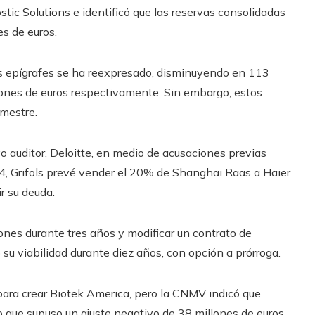
ic Solutions e identificó que las reservas consolidadas
s de euros.
os epígrafes se ha reexpresado, disminuyendo en 113
lones de euros respectivamente. Sin embargo, estos
imestre.
o auditor, Deloitte, en medio de acusaciones previas
4, Grifols prevé vender el 20% de Shanghai Raas a Haier
r su deuda.
nes durante tres años y modificar un contrato de
 su viabilidad durante diez años, con opción a prórroga.
para crear Biotek America, pero la CNMV indicó que
o que supuso un ajuste negativo de 38 millones de euros