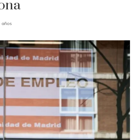
zona
 años