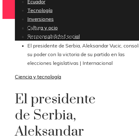
Ecuador
Tecnología
Inversiones
Cultura y ocio
Home
Responsabilidad social
Ciencia y tecnología
El presidente de Serbia, Aleksandar Vucic, consol
su poder con la victoria de su partido en las
elecciones legislativas | Internacional
Ciencia y tecnología
El presidente
de Serbia,
Aleksandar