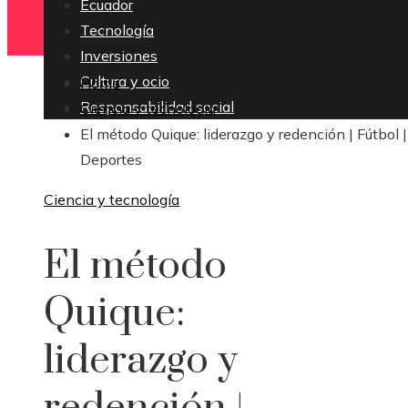
Ecuador
Tecnología
Inversiones
Cultura y ocio
Home
Responsabilidad social
Ciencia y tecnología
El método Quique: liderazgo y redención | Fútbol |
Deportes
Ciencia y tecnología
El método
Quique:
liderazgo y