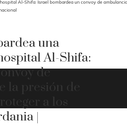
l hospital Al-Shifa: Israel bombardea un convoy de ambulanci
rnacional
mbardea una
ospital Al-Shifa:
convoy de
e la presión de
oteger a los
rdania |