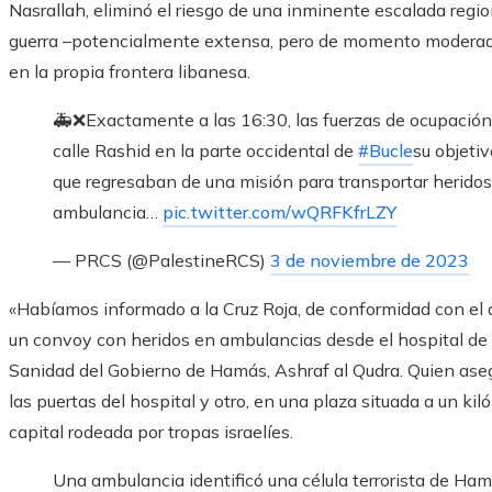
Nasrallah, eliminó el riesgo de una inminente escalada region
guerra –potencialmente extensa, pero de momento moderad
en la propia frontera libanesa.
🚑❌Exactamente a las 16:30, las fuerzas de ocupación 
calle Rashid en la parte occidental de
#Bucle
su objeti
que regresaban de una misión para transportar heridos 
ambulancia…
pic.twitter.com/wQRFKfrLZY
— PRCS (@PalestineRCS)
3 de noviembre de 2023
«Habíamos informado a la Cruz Roja, de conformidad con el d
un convoy con heridos en ambulancias desde el hospital de Al
Sanidad del Gobierno de Hamás, Ashraf al Qudra. Quien ase
las puertas del hospital y otro, en una plaza situada a un kil
capital rodeada por tropas israelíes.
Una ambulancia identificó una célula terrorista de Ham