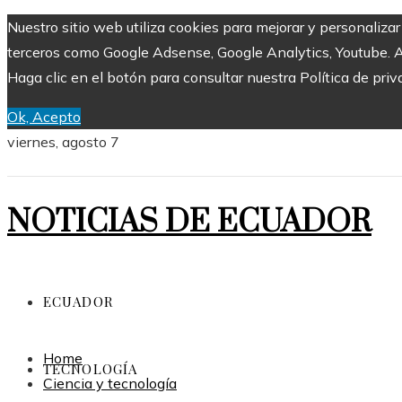
Nuestro sitio web utiliza cookies para mejorar y personaliza
terceros como Google Adsense, Google Analytics, Youtube. Al 
Haga clic en el botón para consultar nuestra Política de priv
Ok, Acepto
viernes, agosto 7
NOTICIAS DE ECUADOR
ECUADOR
Home
TECNOLOGÍA
Ciencia y tecnología