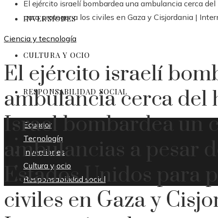
El ejército israelí bombardea una ambulancia cerca de
para proteger a los civiles en Gaza y Cisjordania | Inte
INVERSIONES
Ciencia y tecnología
CULTURA Y OCIO
El ejército israelí bo
ambulancia cerca del h
RESPONSABILIDAD SOCIAL
Israel bombardea un 
Ecuador
Tecnología
ambulancias a pesar d
Inversiones
Cultura y ocio
Estados Unidos para pr
Responsabilidad social
civiles en Gaza y Cisjo