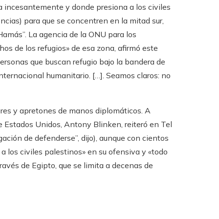
a incesantemente y donde presiona a los civiles
encias) para que se concentren en la mitad sur,
a Hamás”. La agencia de la ONU para los
os de los refugios» de esa zona, afirmó este
personas que buscan refugio bajo la bandera de
nternacional humanitario. […]. Seamos claros: no
eres y apretones de manos diplomáticos. A
e Estados Unidos, Antony Blinken, reiteró en Tel
igación de defenderse”, dijo), aunque con cientos
 a los civiles palestinos» en su ofensiva y «todo
través de Egipto, que se limita a decenas de