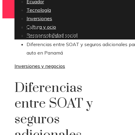
Ecuador
Tecnología
Inversiones
Cultura y ocio
Home
Responsabilidad social
Inversiones y negocios
Diferencias entre SOAT y seguros adicionales par
auto en Panamá
Inversiones y negocios
Diferencias
entre SOAT y
seguros