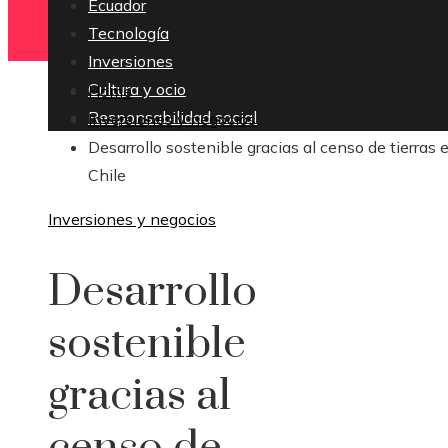
Ecuador
Tecnología
Inversiones
Cultura y ocio
Home
Responsabilidad social
Inversiones y negocios
Desarrollo sostenible gracias al censo de tierras 
Chile
Inversiones y negocios
Desarrollo
sostenible
gracias al