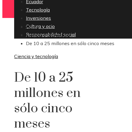
Ecuador
Tecnología
Inversiones
Cultura y ocio
Home
Responsabilidad social
Ciencia y tecnología
De 10 a 25 millones en sólo cinco meses
Ciencia y tecnología
De 10 a 25
millones en
sólo cinco
meses