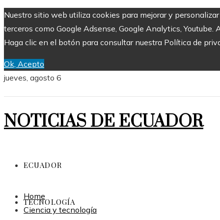
Nuestro sitio web utiliza cookies para mejorar y personaliza
terceros como Google Adsense, Google Analytics, Youtube. Al 
Haga clic en el botón para consultar nuestra Política de priv
Ok, Acepto
jueves, agosto 6
NOTICIAS DE ECUADOR
ECUADOR
Home
TECNOLOGÍA
Ciencia y tecnología