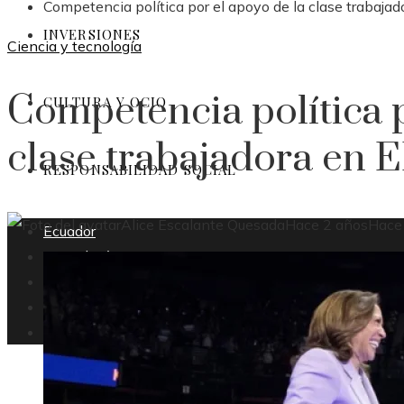
Competencia política por el apoyo de la clase trabaja
INVERSIONES
Ciencia y tecnología
Competencia política p
CULTURA Y OCIO
clase trabajadora en 
RESPONSABILIDAD SOCIAL
Alice Escalante Quesada
Hace 2 años
Hace
Ecuador
Tecnología
Inversiones
Cultura y ocio
Responsabilidad social