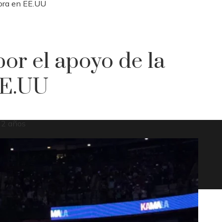
dora en EE.UU
or el apoyo de la
EE.UU
 2 años