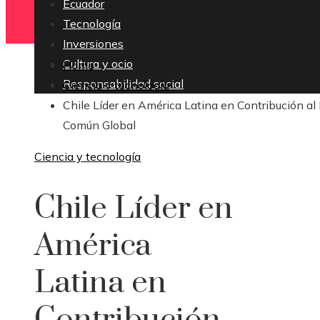
Ecuador
Tecnología
Inversiones
Cultura y ocio
Home
Responsabilidad social
Ciencia y tecnología
Chile Líder en América Latina en Contribución al
Común Global
Ciencia y tecnología
Chile Líder en
América
Latina en