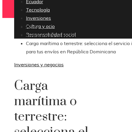
Ecuador
Tecnología
Inversiones
Cultura y ocio
Home
Responsabilidad social
Inversiones y negocios
Carga marítima o terrestre: selecciona el servicio 
para tus envíos en República Dominicana
Inversiones y negocios
Carga
marítima o
terrestre: