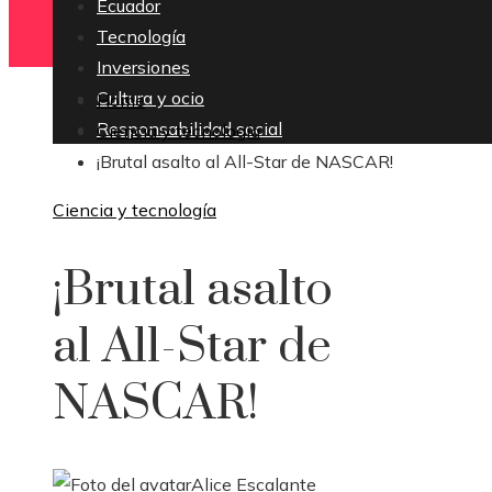
Ecuador
Tecnología
Inversiones
Cultura y ocio
Home
Responsabilidad social
Ciencia y tecnología
¡Brutal asalto al All-Star de NASCAR!
Ciencia y tecnología
¡Brutal asalto
al All-Star de
NASCAR!
Alice Escalante