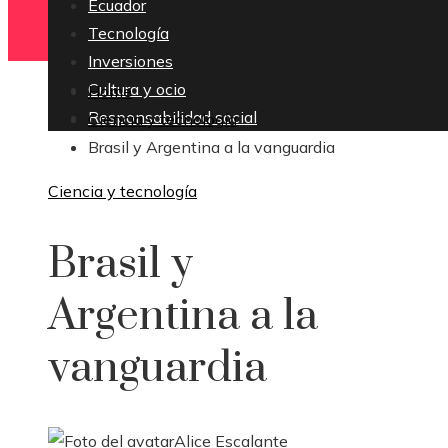
Ecuador
Tecnología
Inversiones
Cultura y ocio
Home
Responsabilidad social
Ciencia y tecnología
Brasil y Argentina a la vanguardia
Ciencia y tecnología
Brasil y
Argentina a la
vanguardia
Alice Escalante