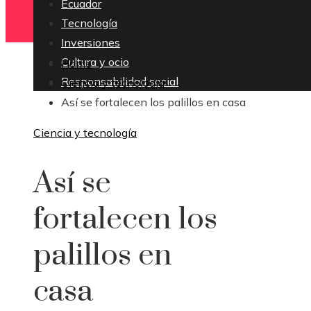
Ecuador
Tecnología
Inversiones
Cultura y ocio
Home
Responsabilidad social
Ciencia y tecnología
Así se fortalecen los palillos en casa
Ciencia y tecnología
Así se
fortalecen los
palillos en
casa