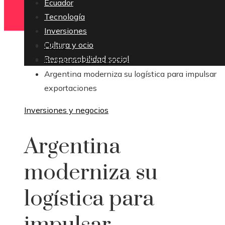
Ecuador
Tecnología
Inversiones
Cultura y ocio
Home
Responsabilidad social
Inversiones y negocios
Argentina moderniza su logística para impulsar
exportaciones
Inversiones y negocios
Argentina
moderniza su
logística para