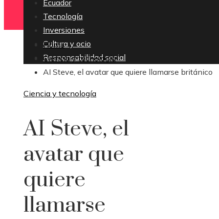
Ecuador
Tecnología
Inversiones
Cultura y ocio
Home
Responsabilidad social
Ciencia y tecnología
AI Steve, el avatar que quiere llamarse británico
Ciencia y tecnología
AI Steve, el
avatar que
quiere
llamarse